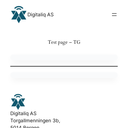
Hopp
til
Digitaliq AS
innhold
Test page – TG
Digitaliq AS
Torgallmenningen 3b,
5014 Bergen