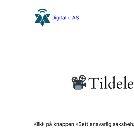
Hopp
til
Digitaliq AS
innhold
Tildele
Klikk på knappen «Sett ansvarlig saksbeh